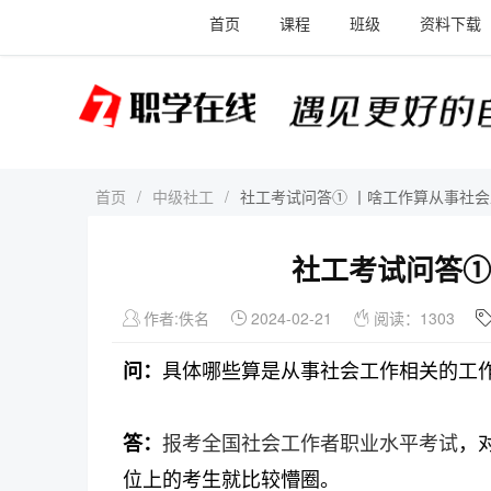
首页
课程
班级
资料下载
首页
/
中级社工
/
社工考试问答① 丨啥工作算从事社
社工考试问答①
作者:佚名
2024-02-21
阅读：1303
问：
具体哪些算是从事社会工作相关的工
答：
报考全国社会工作者职业水平考试
，
位上的考生就比较懵圈。