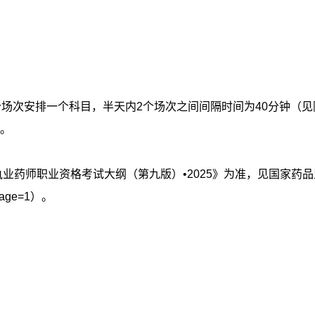
场次安排一个科目，半天内2个场次之间间隔时间为40分钟（见附
。
执业药师职业资格考试大纲（第九版）•2025》为准，见国家药
0&page=1）。