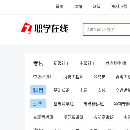
首页
课程
班级
资料下载
考试
初级社工
中级社工
养老服务师
中级经济师
消防工程师
公务员
咨询工程
科目
基础知识
土建
安装
交通运
班型
备考导学班
考点精讲班
冲刺专题
专题直播班
规范精讲班
考前密训班
主