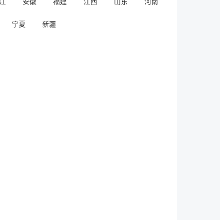
江
安徽
福建
江西
山东
河南
宁夏
新疆