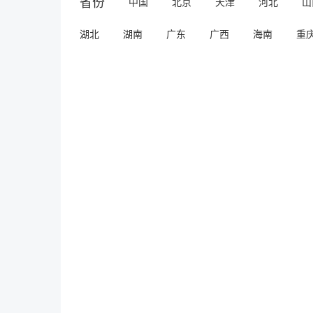
省份
中国
北京
天津
河北
山
湖北
湖南
广东
广西
海南
重