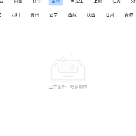
西
内蒙
辽宁
吉林
黑龙江
上海
江苏
浙
庆
四川
贵州
云南
西藏
陕西
甘肃
青海
正在更新，敬请期待