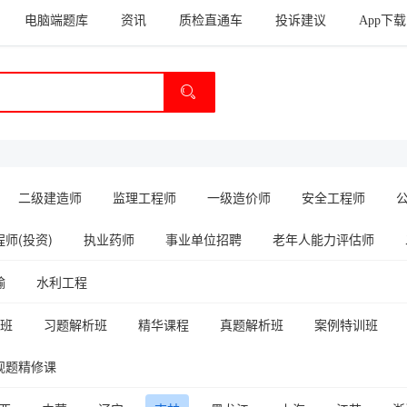
电脑端题库
资讯
质检直通车
投诉建议
App下载
二级建造师
监理工程师
一级造价师
安全工程师
师(投资)
执业药师
事业单位招聘
老年人能力评估师
输
水利工程
班
习题解析班
精华课程
真题解析班
案例特训班
观题精修课