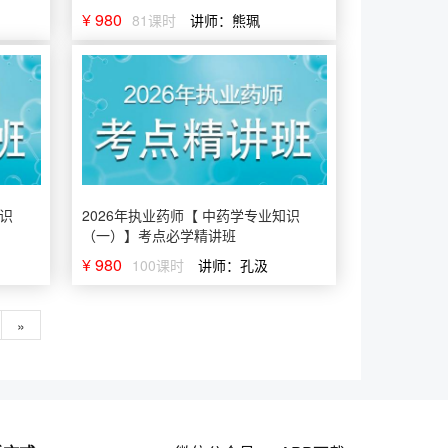
¥ 980
81课时
讲师：熊珮
知识
2026年执业药师【 中药学专业知识
（一）】考点必学精讲班
¥ 980
100课时
讲师：孔汲
»