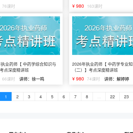
¥ 980
76课时
163课时
6年执业药师【 中药学综合知识与
2026年执业药师【 中药学专业
考点深度精讲班
（二）】考点深度精讲班
¥ 980
66课时
讲师：徐一鸣
74课时
讲师：解婷婷
1
2
3
4
5
6
7
8
...
22
23