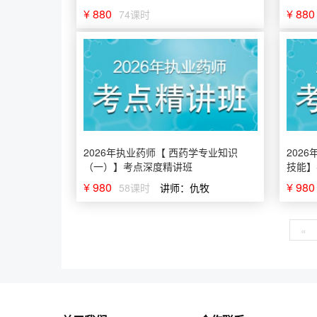
¥ 880
¥ 880
74课时
2026年执业药师【 西药学专业知识
202
（一）】考点深度精讲班
技能】
¥ 980
¥ 980
58课时
讲师：仇牧
«