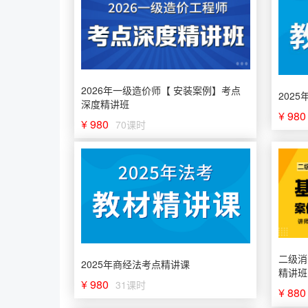
2026年一级造价师【 安装案例】考点
202
深度精讲班
¥ 980
¥ 980
70课时
二级消
2025年商经法考点精讲课
精讲班
¥ 980
31课时
¥ 880