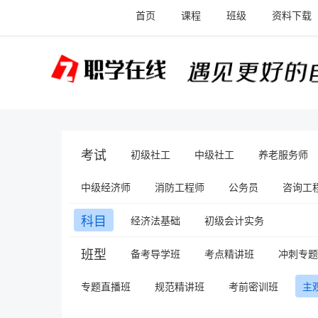
首页
课程
班级
资料下载
考试
初级社工
中级社工
养老服务师
中级经济师
消防工程师
公务员
咨询工程
科目
经济法基础
初级会计实务
班型
备考导学班
考点精讲班
冲刺专题
专题直播班
规范精讲班
考前密训班
主