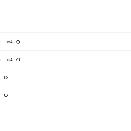
.mp4
.mp4
4
4